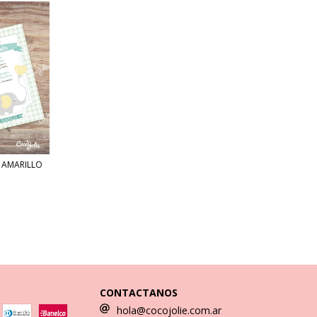
Y AMARILLO
CONTACTANOS
hola@cocojolie.com.ar