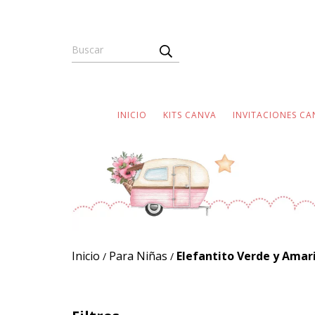
INICIO
KITS CANVA
INVITACIONES CA
Inicio
Para Niñas
Elefantito Verde y Amari
/
/