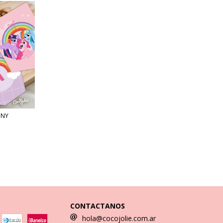
ONY
CONTACTANOS
hola@cocojolie.com.ar