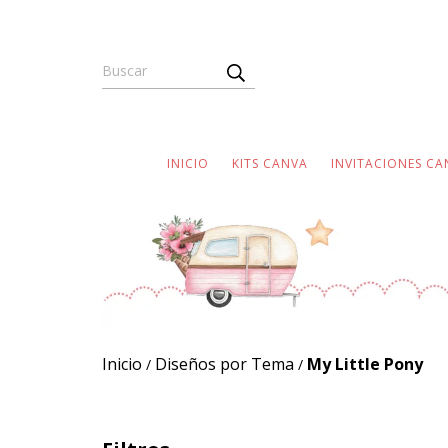
INICIO
KITS CANVA
INVITACIONES CA
Inicio
Diseños por Tema
My Little Pony
/
/