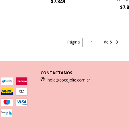
$7.849
$7.
Página
de 5
CONTACTANOS
hola@cocojolie.com.ar