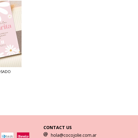
OSADO
CONTACT US
hola@cocojolie.com.ar