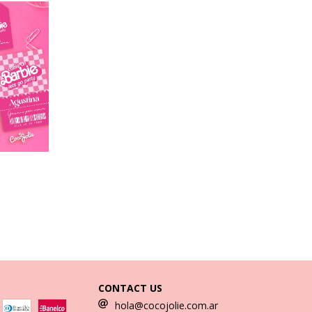
CONTACT US
hola@cocojolie.com.ar