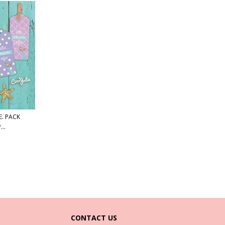
E. PACK
..
CONTACT US