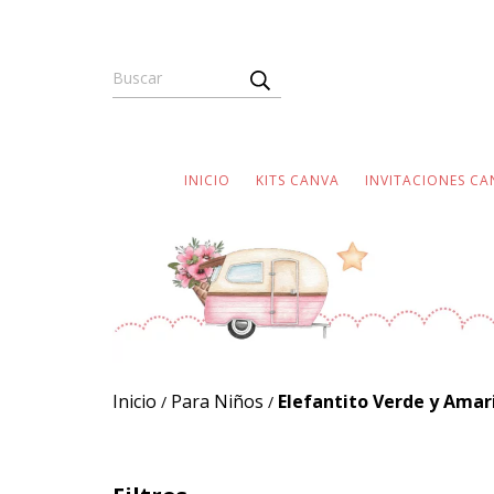
INICIO
KITS CANVA
INVITACIONES CA
Inicio
Para Niños
Elefantito Verde y Amari
/
/