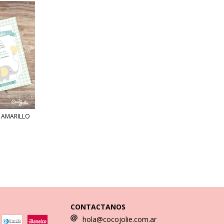
Y AMARILLO
CONTACTANOS
hola@cocojolie.com.ar